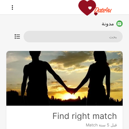
مدونة
Find right match
قبل 5 سنة
Match