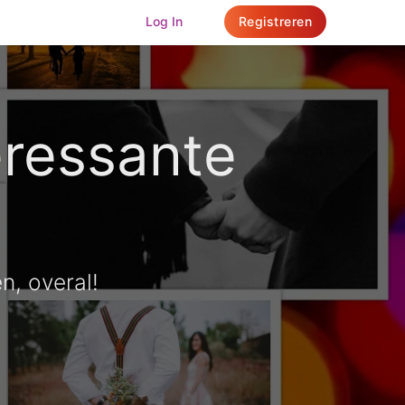
Log In
Registreren
eressante
, overal!