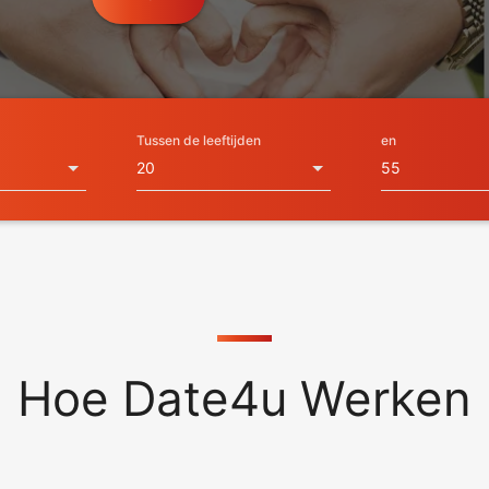
Tussen de leeftijden
en
Hoe Date4u Werken