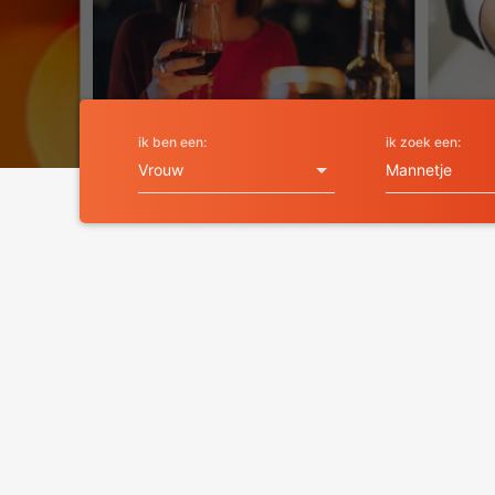
ik ben een:
ik zoek een: